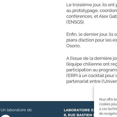
Le troisième jour, ils ont
au prototypage, coordon
conférences, et Alex Gab
l’ENSGSI.
Enfin, le dernier jour, ils
plans d’action pour les 
Osorio.
A l’issue de la dernière
l’équipe chilienne ont reç
participation au programm
l’ERPI à un cocktail pour
partenariat entre l’Unive
Pour offrir 
cookies pour
à ces techn
Un laboratoire de
LABORATOIRE ERPI
de navigatio
8, RUE BASTIEN LEPAGE