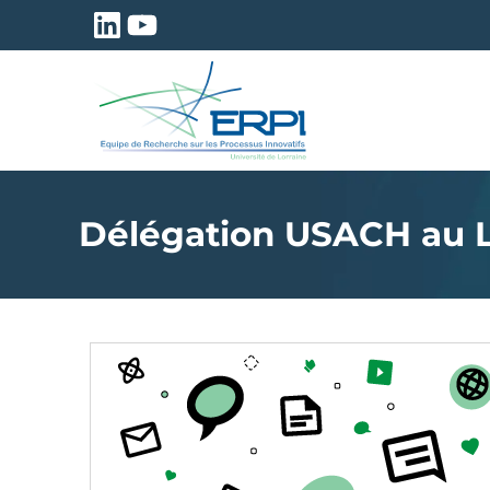
Aller
LinkedIn
YouTube
au
contenu
Délégation USACH au 