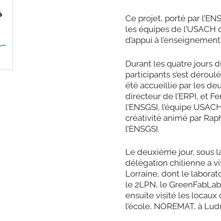
Ce projet, porté par l’EN
les équipes de l’USACH d
d’appui à l’enseignement 
Durant les quatre jours
participants s’est déroul
été accueillie par les d
directeur de l’ERPI, et 
l’ENSGSI, l’équipe USACH 
créativité animé par Rap
l’ENSGSI.
Le deuxième jour, sous l
délégation chilienne a vis
Lorraine, dont le labor
le 2LPN, le GreenFabLab,
ensuite visité les locaux
l’école, NOREMAT, à Ludr