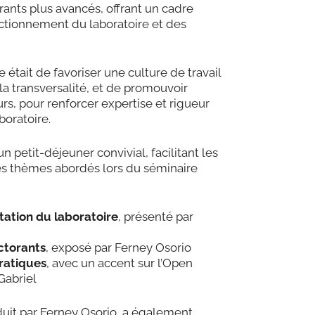
rants plus avancés, offrant un cadre
ctionnement du laboratoire et des
e était de favoriser une culture de travail
la transversalité, et de promouvoir
rs, pour renforcer expertise et rigueur
boratoire.
n petit-déjeuner convivial, facilitant les
es thèmes abordés lors du séminaire
tation du laboratoire
, présenté par
octorants
, exposé par Ferney Osorio
ratiques
, avec un accent sur l’Open
Gabriel
nduit par Ferney Osorio, a également