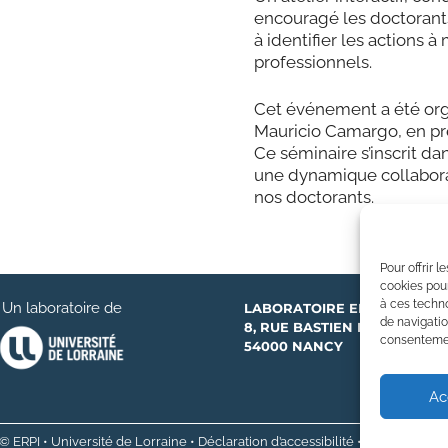
encouragé les doctorants 
à identifier les actions à
professionnels.
Cet événement a été orga
Mauricio Camargo, en pré
Ce séminaire s’inscrit da
une dynamique collabora
nos doctorants.
Pour offrir 
cookies pour
à ces techn
Un laboratoire de
LABORATOIRE ERPI
de navigatio
8, RUE BASTIEN LEPAGE
consentement
54000 NANCY
Ac
© ERPI •
Université de Lorraine
•
Déclaration d’accessibilité
•
Aide à la navi